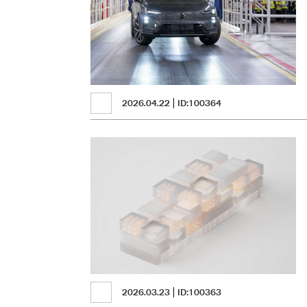
2026.04.22
ID:100364
2026.03.23
ID:100363