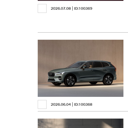
2026.07.08
ID:100369
2026.06.04
ID:100368