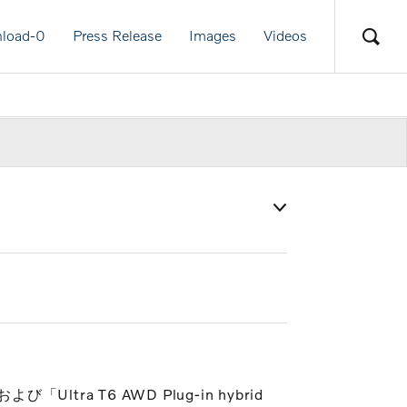
load-
0
Press Release
Images
Videos
び「Ultra T6 AWD Plug-in hybrid