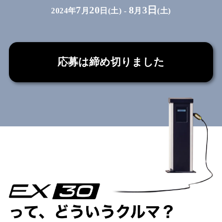
7
20
8
3日
2024年
月
日(土) -
月
(土)
応募は締め切りました