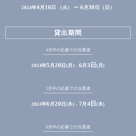
4
16
6
30
2024年
月
日 （火） ー
月
日（日）
貸出期間
4月中の応募での当選者
5
20
6
3日
2024年
月
日(月) -
月
(月)
5月中の応募での当選者
6
20
7
4日
2024年
月
日(木) -
月
(木)
6月中の応募での当選者