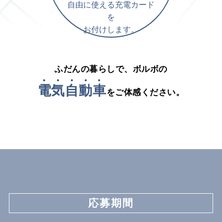
自由に使える充電カード
を
お付けします。
ふだんの暮らしで、ボルボの
電
気
自
動
車
をご体感ください。
応募期間